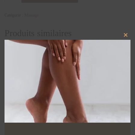
Catégorie :
Massage
Produits similaires
Close
this
modu
Massage en Duo
Massage
Complice
Coquillages
Chauffants
120,00
€