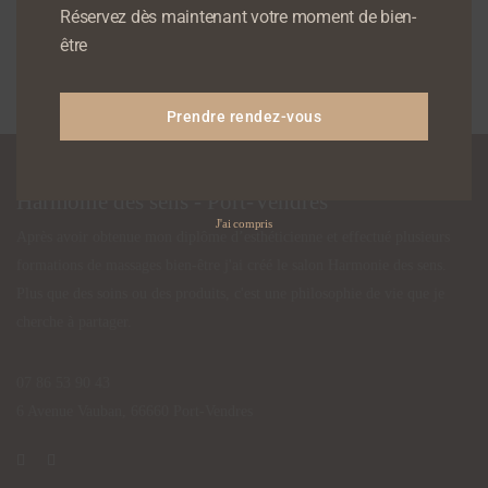
65,00
€
Réservez dès maintenant votre moment de bien-
être
AJOUTER AU PANIER
Prendre rendez-vous
Harmonie des sens - Port-Vendres
J'ai compris
Après avoir obtenue mon diplôme d’esthéticienne et effectué plusieurs
formations de massages bien-être j'ai créé le salon Harmonie des sens. ​​
​Plus que des soins ou des produits, c'est une philosophie de vie que je
cherche à partager.
07 86 53 90 43
6 Avenue Vauban, ​66660 Port-Vendres