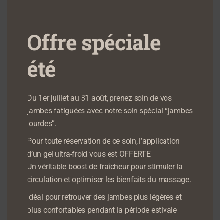
85,00
€
AJOUTER AU PANIER
Offre spéciale
AJOUTER AU PANIER
été
Du 1er juillet au 31 août, prenez soin de vos
jambes fatiguées avec notre soin spécial “jambes
lourdes”.
Pour toute réservation de ce soin, l’application
d’un gel ultra-froid vous est OFFERTE
Un véritable boost de fraîcheur pour stimuler la
Massage
Massage Kobido
circulation et optimiser les bienfaits du massage.
Californien
55,00
€
Idéal pour retrouver des jambes plus légères et
Suédois
plus confortables pendant la période estivale
AJOUTER AU PANIER