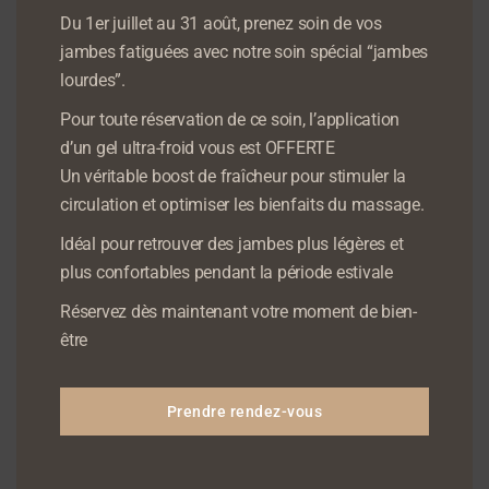
Du 1er juillet au 31 août, prenez soin de vos
Quels sont les avantages du
jambes fatiguées avec notre soin spécial “jambes
massage aux coquillages
lourdes”.
chauds
?
Pour toute réservation de ce soin, l’application
d’un gel ultra-froid vous est OFFERTE
L’effet du chaud
Un véritable boost de fraîcheur pour stimuler la
circulation et optimiser les bienfaits du massage.
Les
coquillages
provoquent une
vasodilatation des
vaisseaux sanguins
, ce qui augmente la
circulation du
Idéal pour retrouver des jambes plus légères et
débit sanguin
dans tout le corps.
plus confortables pendant la période estivale
Réservez dès maintenant votre moment de bien-
Le pouls augmente et le cœur bat plus rapidement dans
être
un premier temps.
Le métabolisme cellulaire devient
plus efficace
, ce qui
influence le
système lymphatique
et sa
fonction
Prendre rendez-vous
d’élimination des déchets
.
Ils permettent le
relâchement des tissus musculaires
et