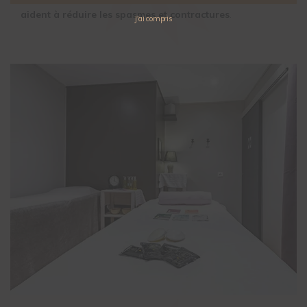
aident à réduire les spasmes et contractures
.
J'ai compris