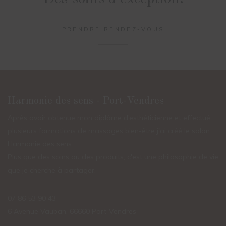
PRENDRE RENDEZ-VOUS
Harmonie des sens - Port-Vendres
Après avoir obtenue mon diplôme d’esthéticienne et effectué
plusieurs formations de massages bien-être j'ai créé le salon
Harmonie des sens. ​​
​Plus que des soins ou des produits, c'est une philosophie de vie
que je cherche à partager.
07 86 53 90 43
6 Avenue Vauban, ​66660 Port-Vendres