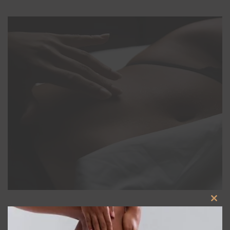
Clos
this
La détente