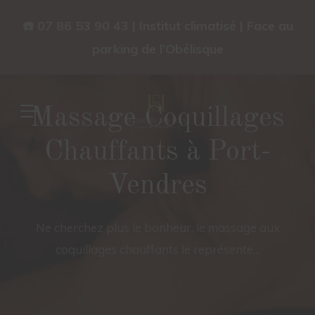
☎️ 07 86 53 90 43 | Institut climatisé | Face au
parking de l’Obélisque
Massage Coquillages
Chauffants à Port-
Vendres
Ne cherchez plus le bonheur, le massage aux
coquillages chauffants le représente...