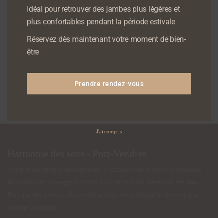
Idéal pour retrouver des jambes plus légères et
plus confortables pendant la période estivale
Massage Étoile
Réflexologie
Réservez dès maintenant votre moment de bien-
Plantaire Thaï
être
65,00
€
55,00
€
AJOUTER AU PANIER
Prendre rendez-vous
AJOUTER AU PANIER
J'ai compris
Harmonie des sens - Port-Vendres
Après avoir obtenue mon diplôme d’esthéticienne et effectué plusieurs
formations de massages bien-être j'ai créé le salon Harmonie des sens. ​​
​Plus que des soins ou des produits, c'est une philosophie de vie que je
cherche à partager.