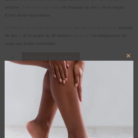
minutes
. S’en suivra une séance
de massage du dos
et
de la nuque
d’une durée équivalente.
A l’inverse, la seconde personne reçoit dans un premier temps le
massage
du dos
et
de la nuque de 30 minutes
suivie de l’
enveloppement du
corps aux huiles essentielles
.
AJOUTER AU PANIER
Close
this
Catégorie :
Massage
modu
Produits similaires