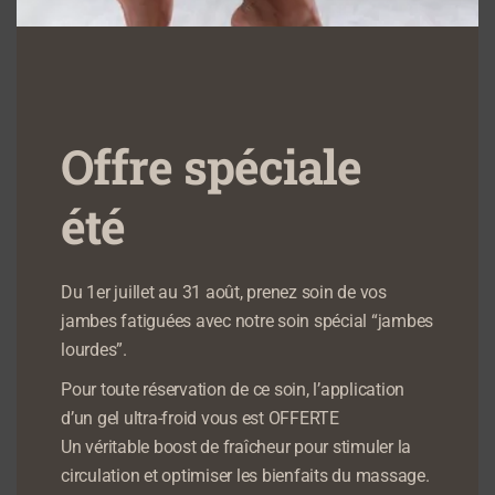
Massage Jambes
Massage en Duo
Offre spéciale
Lourdes
Intense
été
70,00
€
155,00
€
AJOUTER AU PANIER
AJOUTER AU PANIER
Du 1er juillet au 31 août, prenez soin de vos
jambes fatiguées avec notre soin spécial “jambes
lourdes”.
Pour toute réservation de ce soin, l’application
d’un gel ultra-froid vous est OFFERTE
Un véritable boost de fraîcheur pour stimuler la
circulation et optimiser les bienfaits du massage.