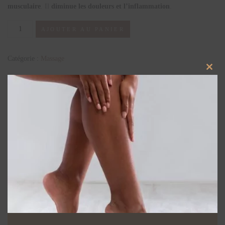
musculaire
. Il
diminue les douleurs et l’inflammation
.
AJOUTER AU PANIER
Catégorie :
Massage
Close
Produits similaires
this
modu
Massage
Massage Sur-