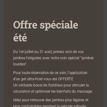
Coquillages
Mesure
Chauffants
15,00
€
Offre spéciale
85,00
€
AJOUTER AU PANIER
été
AJOUTER AU PANIER
Du 1er juillet au 31 août, prenez soin de vos
jambes fatiguées avec notre soin spécial “jambes
lourdes”.
Pour toute réservation de ce soin, l’application
d’un gel ultra-froid vous est OFFERTE
Un véritable boost de fraîcheur pour stimuler la
circulation et optimiser les bienfaits du massage.
Idéal pour retrouver des jambes plus légères et
Massage en Duo
Massage Jambes
plus confortables pendant la période estivale