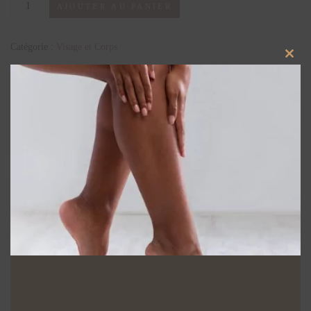
AJOUTER AU PANIER
Catégorie :
Visage et Corps
Close
Produits similaires
this
modu
Escales Beauté
Soins du visage
39,00
€
60,00
€