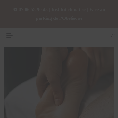
☎️ 07 86 53 90 43 | Institut climatisé | Face au
parking de l’Obélisque