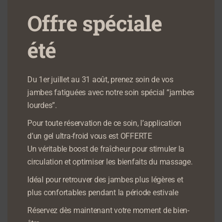
Offre spéciale
AJOUTER AU PANIER
AJOUTER AU PANIER
été
Du 1er juillet au 31 août, prenez soin de vos
jambes fatiguées avec notre soin spécial “jambes
lourdes”.
Pour toute réservation de ce soin, l’application
d’un gel ultra-froid vous est OFFERTE
Un véritable boost de fraîcheur pour stimuler la
Rituel entre Ciel &
Rituel Coup d’éclat
circulation et optimiser les bienfaits du massage.
Terre
99,00
€
Idéal pour retrouver des jambes plus légères et
93,00
€
plus confortables pendant la période estivale
AJOUTER AU PANIER
AJOUTER AU PANIER
Réservez dès maintenant votre moment de bien-