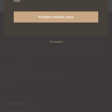
être
Prendre rendez-vous
Harmonie des sens - Port-Vendres
Après avoir obtenue mon diplôme d’esthéticienne et effectué plusieurs
formations de massages bien-être j'ai créé le salon Harmonie des sens. ​​
J'ai compris
​Plus que des soins ou des produits, c'est une philosophie de vie que je
cherche à partager.
07 86 53 90 43
6 Avenue Vauban, ​66660 Port-Vendres
Massages
Massage Sur-Mesure